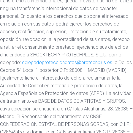
transferencias internacionales, queda previsto que no se realiza
ninguna transferencia internacional de datos de carácter
personal. En cuanto a los derechos que dispone el interesado
en relación con sus datos, podrá ejercer los derechos de
acceso, rectificación, supresión, limitación de su tratamiento,
oposición, revocación, a la portabilidad de sus datos, derecho
a retirar el consentimiento prestado, ejerciendo sus derechos
dirigiéndose a SHOCKTECH Y PROTECHPLUS, S.L.U. como
delegado:
delegadoprotecciondatos@protechplus.es
o De los
Cedros 54 Local 1 posterior C.P.: 28008 – MADRID (MADRID).
Igualmente tiene el interesado derecho a reclamar ante la
Autoridad de Control en materia de protección de datos, la
Agencia Española de Protección de datos (AEPD). La actividad
de tratamiento es BASE DE DATOS DE ARTISTAS Y GRUPOS,
cuya ubicación se encuentra en C/ Islas Aleutianas, 28. 28035 –
Madrid. El Responsable del tratamiento es: CNSE
CONFEDERACION ESTATAL DE PERSONAS SORDAS, con C.I.F.:
G28649457, y domicilio en C/ Islas Aleutianas 28 C.P.: 28035 –