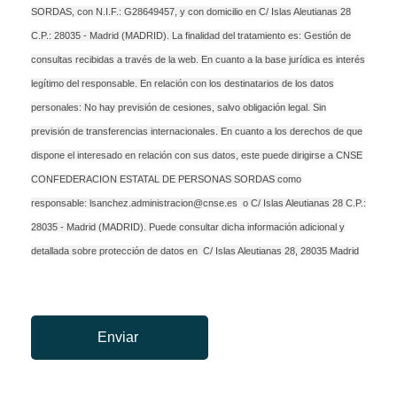
SORDAS, con N.I.F.: G28649457, y con domicilio en C/ Islas Aleutianas 28
C.P.: 28035 - Madrid (MADRID). La finalidad del tratamiento es: Gestión de
consultas recibidas a través de la web. En cuanto a la base jurídica es interés
legítimo del responsable. En relación con los destinatarios de los datos
personales: No hay previsión de cesiones, salvo obligación legal. Sin
previsión de transferencias internacionales. En cuanto a los derechos de que
dispone el interesado en relación con sus datos, este puede dirigirse a CNSE
CONFEDERACION ESTATAL DE PERSONAS SORDAS como
responsable:
lsanchez.administracion@cnse.es
o C/ Islas Aleutianas 28 C.P.:
28035 - Madrid (MADRID). Puede consultar dicha información adicional y
detallada sobre protección de datos en C/ Islas Aleutianas 28, 28035 Madrid